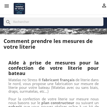


search
Comment prendre les mesures de
votre literie
Aide à prise de mesures pour la
confection de votre literie pour
bateau
Matelas no Stress ®
fabricant français
de literie dans
le nord, vous propose une fabrication sur mesure de
literie pour votre bateau (Matelas avec ou sans biais,
draps, surmatelas, etc...)
Pour la confection de votre literie sur mesure nous
nous basons sur le
plan constructeur
ou suivant un
gabarit
que vous pouvez réaliser grâce à un kit de