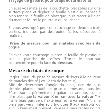
Traçage de gabarit pour draps et surmatelas
Enlevez vos matelas de la couchette, placez-les sur une
surface plane et dépliez la feuille plastique, pensez à
bien tendre la feuille de plastique, puis tracez à l’aide
du marker fourni le pourtour du couchage.
Si vous avez opté pour un couchage en deux ou trois
parties, indiquez par des pointillés les découpes à
réaliser.
Prise de mesure pour un matelas avec biais de
coque
Enlevez votre couchage, placez la feuille de plastique
sur la planche de coffres. Tracez le pourtour
coque/coffre pour la face
du dessous.
Mesure du biais de coque
Réglez l’outil de prise de mesure de biais à la hauteur
de matelas désiré.( ex 12 cm de hauteur).
Afin de déterminer l’angle du biais, rien de plus
simple, placez l’outil de prise de mesure, tous les
50cm, sur le périmètre du gabarit et annotez sur le
film plastique
la valeur X en cm
avec
la valeur " +
"
si le biais part vers l’extérieur, et
la valeur "-"
, si le
biais part vers l’intérieur. Indiquez
0
aux endroits où
aucun biais n’est présent. Pensez à rajouter les points