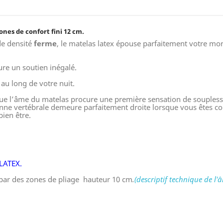
ones de confort fini 12 cm.
de densité
ferme
, le matelas latex épouse parfaitement votre m
ure un soutien inégalé.
au long de votre nuit.
que l’âme du matelas procure une première sensation de soupless
onne vertébrale demeure parfaitement droite lorsque vous êtes cou
bien être.
LATEX.
 par des zones de pliage hauteur 10 cm
.
(descriptif technique de l'