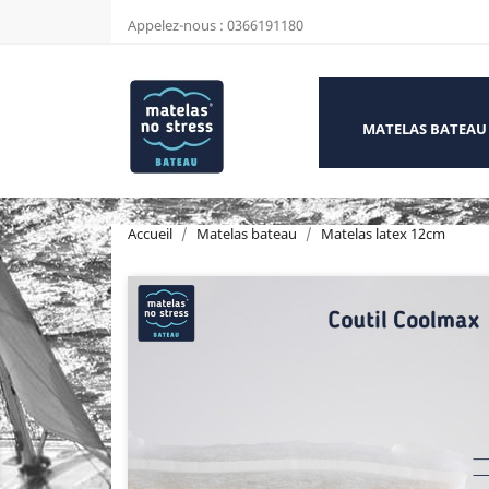
Appelez-nous :
0366191180
MATELAS BATEAU
Accueil
Matelas bateau
Matelas latex 12cm