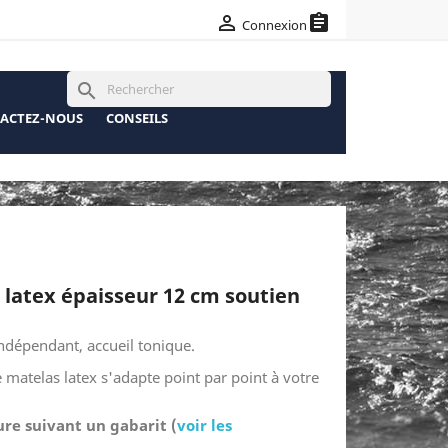

assignment
Connexion
search
ACTEZ-NOUS
CONSEILS
 latex épaisseur
12 cm
soutien
ndépendant, accueil tonique.
e matelas latex s'adapte point par point à votre
ure suivant un gabarit (
voir les